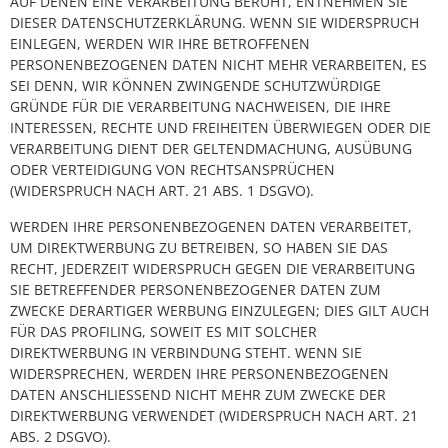
AUF DENEN EINE VERARBEITUNG BERUHT, ENTNEHMEN SIE
DIESER DATENSCHUTZERKLÄRUNG. WENN SIE WIDERSPRUCH
EINLEGEN, WERDEN WIR IHRE BETROFFENEN
PERSONENBEZOGENEN DATEN NICHT MEHR VERARBEITEN, ES
SEI DENN, WIR KÖNNEN ZWINGENDE SCHUTZWÜRDIGE
GRÜNDE FÜR DIE VERARBEITUNG NACHWEISEN, DIE IHRE
INTERESSEN, RECHTE UND FREIHEITEN ÜBERWIEGEN ODER DIE
VERARBEITUNG DIENT DER GELTENDMACHUNG, AUSÜBUNG
ODER VERTEIDIGUNG VON RECHTSANSPRÜCHEN
(WIDERSPRUCH NACH ART. 21 ABS. 1 DSGVO).
WERDEN IHRE PERSONENBEZOGENEN DATEN VERARBEITET,
UM DIREKTWERBUNG ZU BETREIBEN, SO HABEN SIE DAS
RECHT, JEDERZEIT WIDERSPRUCH GEGEN DIE VERARBEITUNG
SIE BETREFFENDER PERSONENBEZOGENER DATEN ZUM
ZWECKE DERARTIGER WERBUNG EINZULEGEN; DIES GILT AUCH
FÜR DAS PROFILING, SOWEIT ES MIT SOLCHER
DIREKTWERBUNG IN VERBINDUNG STEHT. WENN SIE
WIDERSPRECHEN, WERDEN IHRE PERSONENBEZOGENEN
DATEN ANSCHLIESSEND NICHT MEHR ZUM ZWECKE DER
DIREKTWERBUNG VERWENDET (WIDERSPRUCH NACH ART. 21
ABS. 2 DSGVO).