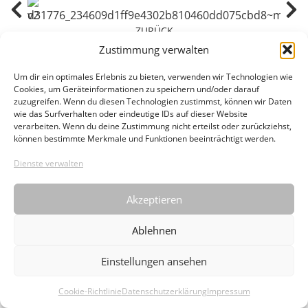
ZURÜCK
Zustimmung verwalten
Datenschutz
Cookie-Richtlinie (EU)
Impressum
Hinck Architekten
04141 / 43101
Um dir ein optimales Erlebnis zu bieten, verwenden wir Technologien wie
info@hinck-architekten.de
Cookies, um Geräteinformationen zu speichern und/oder darauf
zuzugreifen. Wenn du diesen Technologien zustimmst, können wir Daten
wie das Surfverhalten oder eindeutige IDs auf dieser Website
verarbeiten. Wenn du deine Zustimmung nicht erteilst oder zurückziehst,
können bestimmte Merkmale und Funktionen beeinträchtigt werden.
Dienste verwalten
Akzeptieren
Ablehnen
Einstellungen ansehen
Cookie-Richtlinie
Datenschutzerklärung
Impressum